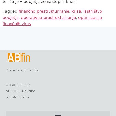
ter če je v podjetju že nastopila kriza.
Tagged
finančno prestrukturiranje
,
kriza
,
lastništvo
podjetja
,
operativno prestrukturiranje
,
optimizacija
finančnih virov
Podjetje za finance
Ob železnici 14
si-1000 Ljubljana
info@abfin.si