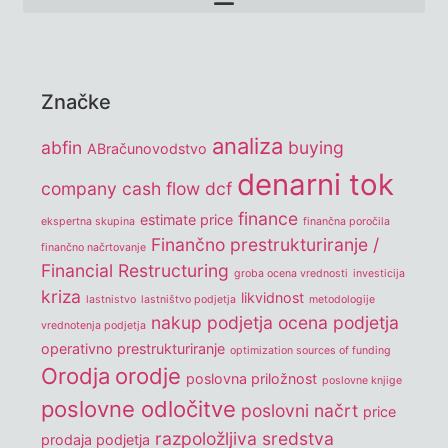
Značke
analiza
abfin
buying
ABračunovodstvo
denarni tok
company
cash flow
dcf
finance
estimate price
ekspertna skupina
finančna poročila
Finančno prestrukturiranje /
finančno načrtovanje
Financial Restructuring
groba ocena vrednosti
investicija
kriza
likvidnost
lastnistvo
lastništvo podjetja
metodologije
nakup podjetja
ocena podjetja
vrednotenja podjetja
operativno prestrukturiranje
optimization sources of funding
Orodja
orodje
poslovna priložnost
poslovne knjige
poslovne odločitve
poslovni načrt
price
razpoložljiva sredstva
prodaja podjetja