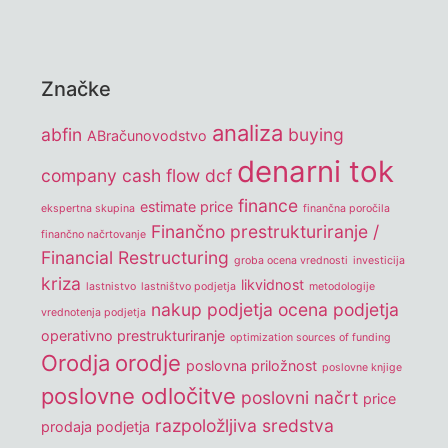
Značke
analiza
abfin
buying
ABračunovodstvo
denarni tok
company
cash flow
dcf
finance
estimate price
ekspertna skupina
finančna poročila
Finančno prestrukturiranje /
finančno načrtovanje
Financial Restructuring
groba ocena vrednosti
investicija
kriza
likvidnost
lastnistvo
lastništvo podjetja
metodologije
nakup podjetja
ocena podjetja
vrednotenja podjetja
operativno prestrukturiranje
optimization sources of funding
Orodja
orodje
poslovna priložnost
poslovne knjige
poslovne odločitve
poslovni načrt
price
razpoložljiva sredstva
prodaja podjetja