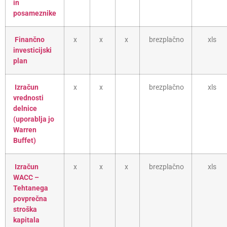
in
posameznike
Finančno
x
x
x
brezplačno
xls
investicijski
plan
Izračun
x
x
brezplačno
xls
vrednosti
delnice
(uporablja jo
Warren
Buffet)
Izračun
x
x
x
brezplačno
xls
WACC –
Tehtanega
povprečna
stroška
kapitala