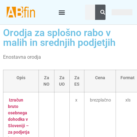
Orodja za splošno rabo v
malih in srednjih podjetjih
Enostavna orodja
Opis
Za
Za
Za
Cena
Format
NO
UO
ES
Izračun
x
brezplačno
xls
bruto
osebnega
dohodka v
Sloveniji –
za podjetja