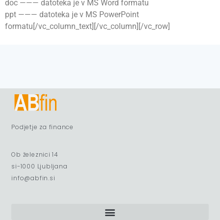
doc ——— datoteka je v MS Word formatu
ppt ——— datoteka je v MS PowerPoint
formatu[/vc_column_text][/vc_column][/vc_row]
Podjetje za finance
Ob železnici 14
si-1000 Ljubljana
info@abfin.si