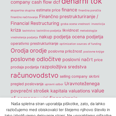
denarni tok
company
cash flow
dcf
finance
estimate price
ekspertna skupina
finančna poročila
Finančno prestrukturiranje /
finančno načrtovanje
Financial Restructuring
groba ocena vrednosti
investicija
kriza
likvidnost
lastnistvo
lastništvo podjetja
metodologije
nakup podjetja
ocena podjetja
vrednotenja podjetja
operativno prestrukturiranje
optimization sources of funding
Orodja
orodje
poslovna priložnost
poslovne knjige
poslovne odločitve
poslovni načrt
price
razpoložljiva sredstva
prodaja podjetja
računovodstvo
selling company
skrbni
Uravnoteženega
pregled poslovanja
upravni odbor
value
povprečni strošek kapitala
valuations
of company
viri financiranja
Naša spletna stran uporablja piškotke, zato, da lahko
vrednostenje podjetij
vrednost podjetja
razločujemo med obiskovalci ter štejemo njihovo število in
Vrednotenje podjetij
wacc
tako izboljšujemo delovanje strani. Ne uporabljamo piškotke