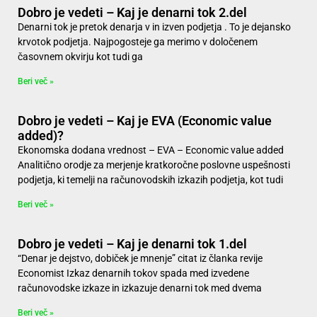
Dobro je vedeti – Kaj je denarni tok 2.del
Denarni tok je pretok denarja v in izven podjetja . To je dejansko
krvotok podjetja. Najpogosteje ga merimo v določenem
časovnem okvirju kot tudi ga
Beri več »
Dobro je vedeti – Kaj je EVA (Economic value
added)?
Ekonomska dodana vrednost – EVA – Economic value added
Analitično orodje za merjenje kratkoročne poslovne uspešnosti
podjetja, ki temelji na računovodskih izkazih podjetja, kot tudi
Beri več »
Dobro je vedeti – Kaj je denarni tok 1.del
“Denar je dejstvo, dobiček je mnenje” citat iz članka revije
Economist Izkaz denarnih tokov spada med izvedene
računovodske izkaze in izkazuje denarni tok med dvema
Beri več »