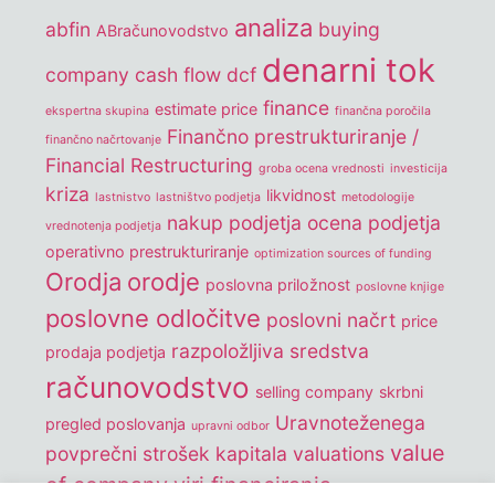
analiza
abfin
buying
ABračunovodstvo
denarni tok
company
cash flow
dcf
finance
estimate price
ekspertna skupina
finančna poročila
Finančno prestrukturiranje /
finančno načrtovanje
Financial Restructuring
groba ocena vrednosti
investicija
kriza
likvidnost
lastnistvo
lastništvo podjetja
metodologije
nakup podjetja
ocena podjetja
vrednotenja podjetja
operativno prestrukturiranje
optimization sources of funding
Orodja
orodje
poslovna priložnost
poslovne knjige
poslovne odločitve
poslovni načrt
price
razpoložljiva sredstva
prodaja podjetja
računovodstvo
selling company
skrbni
Uravnoteženega
pregled poslovanja
upravni odbor
value
povprečni strošek kapitala
valuations
of company
viri financiranja