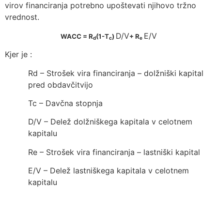
virov financiranja potrebno upoštevati njihovo tržno
vrednost.
D/V
E/V
WACC = R
(1-T
)
+ R
d
c
e
Kjer je :
Rd – Strošek vira financiranja – dolžniški kapital
pred obdavčitvijo
Tc – Davčna stopnja
D/V – Delež dolžniškega kapitala v celotnem
kapitalu
Re – Strošek vira financiranja – lastniški kapital
E/V – Delež lastniškega kapitala v celotnem
kapitalu