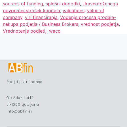
sources of funding
,
splošni dogodki
,
Uravnoteženega
povprečni strošek kapitala
,
valuations
,
value of
company
,
viri financiranja
,
Vodenje procesa prodaje-
nakupa podjetja / Business Brokers
,
vrednost podjetja
,
Vrednotenje podjetij
,
wacc
Podjetje za finance
Ob železnici 14
si-1000 Ljubljana
info@abfin.si