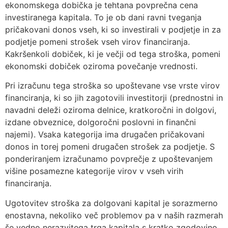
ekonomskega dobička je tehtana povprečna cena
investiranega kapitala. To je ob dani ravni tveganja
pričakovani donos vseh, ki so investirali v podjetje in za
podjetje pomeni strošek vseh virov financiranja.
Kakršenkoli dobiček, ki je večji od tega stroška, pomeni
ekonomski dobiček oziroma povečanje vrednosti.
Pri izračunu tega stroška so upoštevane vse vrste virov
financiranja, ki so jih zagotovili investitorji (prednostni in
navadni deleži oziroma delnice, kratkoročni in dolgovi,
izdane obveznice, dolgoročni poslovni in finančni
najemi). Vsaka kategorija ima drugačen pričakovani
donos in torej pomeni drugačen strošek za podjetje. S
ponderiranjem izračunamo povprečje z upoštevanjem
višine posamezne kategorije virov v vseh virih
financiranja.
Ugotovitev stroška za dolgovani kapital je sorazmerno
enostavna, nekoliko več problemov pa v naših razmerah
še vedno nerazvitega trga kapitala s kratko zgodovino