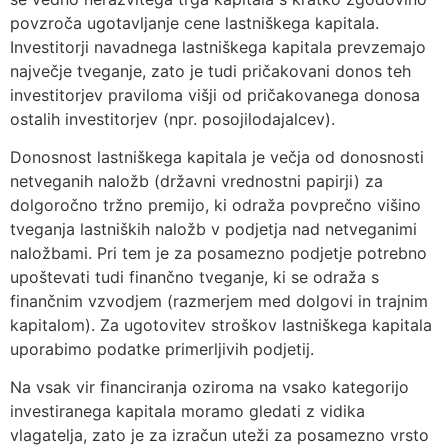
povzroča ugotavljanje cene lastniškega kapitala.
Investitorji navadnega lastniškega kapitala prevzemajo
največje tveganje, zato je tudi pričakovani donos teh
investitorjev praviloma višji od pričakovanega donosa
ostalih investitorjev (npr. posojilodajalcev).
Donosnost lastniškega kapitala je večja od donosnosti
netveganih naložb (državni vrednostni papirji) za
dolgoročno tržno premijo, ki odraža povprečno višino
tveganja lastniških naložb v podjetja nad netveganimi
naložbami. Pri tem je za posamezno podjetje potrebno
upoštevati tudi finančno tveganje, ki se odraža s
finančnim vzvodjem (razmerjem med dolgovi in trajnim
kapitalom). Za ugotovitev stroškov lastniškega kapitala
uporabimo podatke primerljivih podjetij.
Na vsak vir financiranja oziroma na vsako kategorijo
investiranega kapitala moramo gledati z vidika
vlagatelja, zato je za izračun uteži za posamezno vrsto