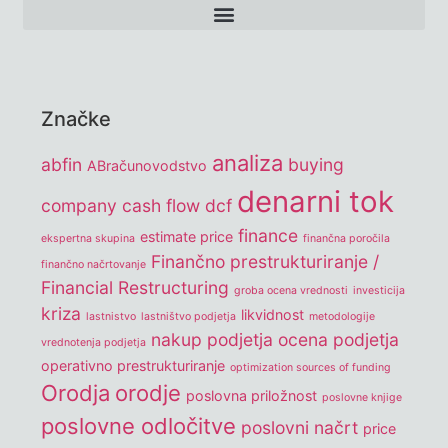
Značke
analiza
abfin
buying
ABračunovodstvo
denarni tok
company
cash flow
dcf
finance
estimate price
ekspertna skupina
finančna poročila
Finančno prestrukturiranje /
finančno načrtovanje
Financial Restructuring
groba ocena vrednosti
investicija
kriza
likvidnost
lastnistvo
lastništvo podjetja
metodologije
nakup podjetja
ocena podjetja
vrednotenja podjetja
operativno prestrukturiranje
optimization sources of funding
Orodja
orodje
poslovna priložnost
poslovne knjige
poslovne odločitve
poslovni načrt
price