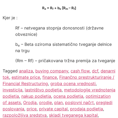
R
= R
+ b
[R
– R
]
e
f
e
m
f
Kjer je :
Rf – netvegana stopnja donosnosti (državne
obveznice)
b
– Beta oziroma sistematično tveganje delnice
e
na trgu
(Rm – Rf) – pričakovana tržna premija za tveganje
Tagged
analiza
,
buying company
,
cash flow
,
dcf
,
denarni
tok
,
estimate price
,
finance
,
Finančno prestrukturiranje /
Financial Restructuring
,
groba ocena vrednosti
,
investicija
,
lastništvo podjetja
,
metodologije vrednotenja
podjetja
,
nakup podjetja
,
ocena podjetja
,
optimization
of assets
,
Orodja
,
orodje
,
plan
,
poslovni načrt
,
pregledi
poslovanja
,
price
,
private capital
,
prodaja podjetja
,
razpoložljiva sredstva
,
skladi tveganega kapital
,