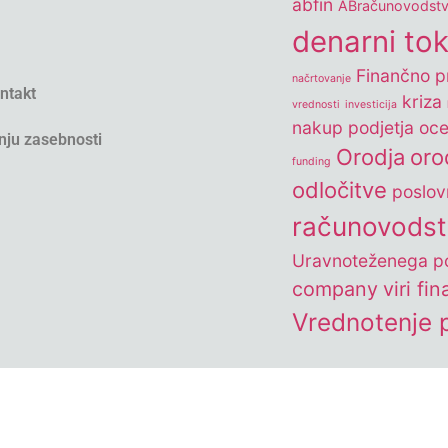
abfin
ABračunovodst
denarni to
Finančno pr
načrtovanje
ontakt
kriza
vrednosti
investicija
nakup podjetja
oce
nju zasebnosti
Orodja
oro
funding
odločitve
poslov
računovods
Uravnoteženega po
company
viri fi
Vrednotenje p