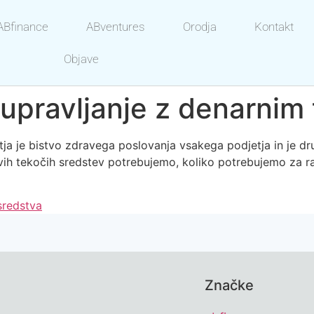
ABfinance
ABventures
Orodja
Kontakt
Objave
 upravljanje z denarnim
 je bistvo zdravega poslovanja vsakega podjetja in je drug
vih tekočih sredstev potrebujemo, koliko potrebujemo za ra
sredstva
Značke