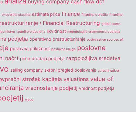
analiza
buying company
cash flow
dcf
vo
k
finance
estimate price
ekspertna skupina
finančna poročila
finančno
estrukturiranje / Financial Restructuring
groba ocena
likvidnost
lastnistvo
lastništvo podjetja
metodologije vrednotenja podjetja
na podjetja
operativno prestrukturiranje
optimization sources of
dje
poslovne
poslovna priložnost
poslovne knjige
ni načrt
razpoložljiva sredstva
price
prodaja podjetja
tvo
selling company
skrbni pregled poslovanja
upravni odbor
value of
vprečni strošek kapitala
valuations
nanciranja
vrednostenje podjetij
vrednost podjetja
odjetij
wacc