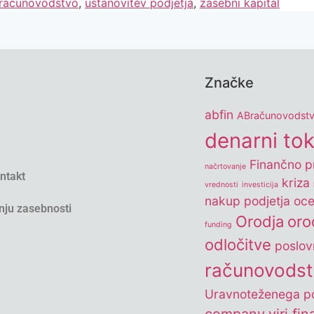
računovodstvo
,
ustanovitev podjetja
,
zasebni kapital
Značke
abfin
ABračunovodst
denarni to
Finančno pr
načrtovanje
ontakt
kriza
vrednosti
investicija
nakup podjetja
oce
nju zasebnosti
Orodja
oro
funding
odločitve
poslov
računovods
Uravnoteženega po
company
viri fi