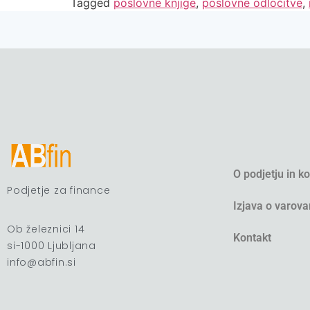
Tagged
poslovne knjige
,
poslovne odločitve
,
O podjetju in k
Podjetje za finance
Izjava o varova
Ob železnici 14
Kontakt
si-1000 Ljubljana
info@abfin.si