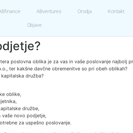
ABfinance
ABventures
Orodja
Kontakt
Objave
odjetje?
katera poslovna oblika je za vas in vaše poslovanje najbolj 
d.o.o., ter kakšne davčne obremenitve so pri obeh oblikah?
i kapitalska družba?
ke oblike,
jetnika,
apitalske družbe,
vaše novo podjetje,
potrebne za uspešno poslovanje.