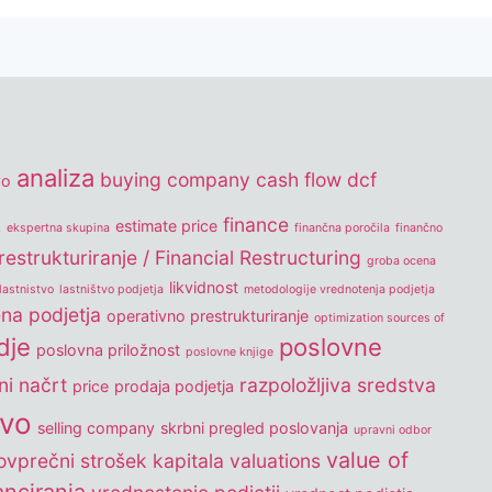
analiza
buying company
cash flow
dcf
vo
k
finance
estimate price
ekspertna skupina
finančna poročila
finančno
estrukturiranje / Financial Restructuring
groba ocena
likvidnost
lastnistvo
lastništvo podjetja
metodologije vrednotenja podjetja
na podjetja
operativno prestrukturiranje
optimization sources of
dje
poslovne
poslovna priložnost
poslovne knjige
ni načrt
razpoložljiva sredstva
price
prodaja podjetja
tvo
selling company
skrbni pregled poslovanja
upravni odbor
value of
vprečni strošek kapitala
valuations
nanciranja