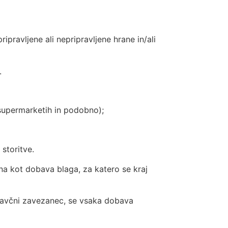
ripravljene ali nepripravljene hrane in/ali
.
 supermarketih in podobno);
storitve.
ana kot dobava blaga, za katero se kraj
 davčni zavezanec, se vsaka dobava