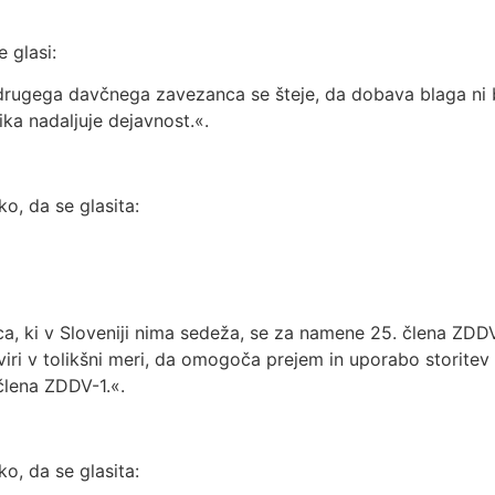
 glasi:
na drugega davčnega zavezanca se šteje, da dobava blaga ni
ika nadaljuje dejavnost.«.
o, da se glasita:
 ki v Sloveniji nima sedeža, se za namene 25. člena ZDDV-
 viri v tolikšni meri, da omogoča prejem in uporabo storite
člena ZDDV-1.«.
o, da se glasita: