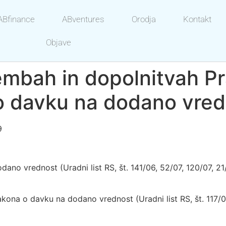
ABfinance
ABventures
Orodja
Kontakt
Objave
embah in dopolnitvah Pr
 o davku na dodano vre
9
ano vrednost (Uradni list RS, št. 141/06, 52/07, 120/07, 21
Zakona o davku na dodano vrednost (Uradni list RS, št. 117/0