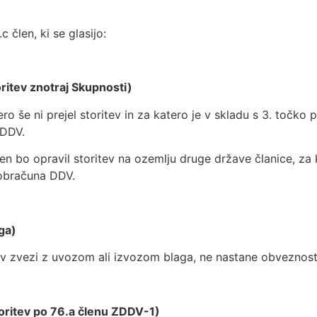
 člen, ki se glasijo:
oritev znotraj Skupnosti)
ero še ni prejel storitev in za katero je v skladu s 3. toč
 DDV.
n bo opravil storitev na ozemlju druge države članice, za 
 obračuna DDV.
ga)
o v zvezi z uvozom ali izvozom blaga, ne nastane obvezno
storitev po 76.a členu ZDDV-1)