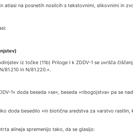
in atlasi na posnetih nosilcih s tekstovnimi, slikovnimi in z
si:
njstev)
injstev iz točke (11b) Priloge I k ZDDV-1 se uvršča čiščen
 N/81.210 in N/81.220.«.
DDV-1« doda beseda »se«, beseda »ribogojstva« pa se nad
o doda besedilo »in biotična sredstva za varstvo rastlin, 
trta alineja spremenijo tako, da se glasijo: