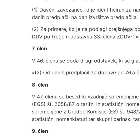
(1) Davčni zavezanec, ki je identificiran za
danih predplačil na dan izvršitve predplačila.
(2) Za primere, ko je na podlagi prejšnjega o
DDV po tretjem odstavku 33. člena ZDDV-1.«.
7. člen
V 46. členu se doda drugi odstavek, ki se glas
»(2) Od danih predplačil za dobave po 76.a 
8. člen
V 47. členu se besedilo »zadnjič spremenjene
(EGS) št. 2658/87 o tarifni in statistični nome
spremenjene z Uredbo Komisije (ES) št. 948/2
statistični nomenklaturi ter skupni carinski tari
9. člen