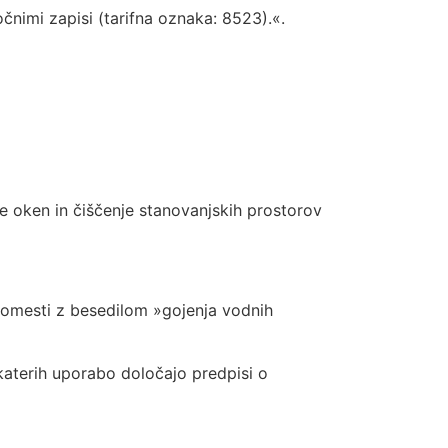
vočnimi zapisi (tarifna oznaka: 8523).«.
je oken in čiščenje stanovanjskih prostorov
omesti z besedilom »gojenja vodnih
katerih uporabo določajo predpisi o