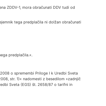
člena ZDDV-1, mora obračunati DDV tudi od
ejemnik tega predplačila ni dolžan obračunati
ega predplačila.«.
 2008 o spremembi Priloge I k Uredbi Sveta
. 2008, str. 1)« nadomesti z besedilom »zadnjič
bi Sveta (EGS) št. 2658/87 o tarifni in