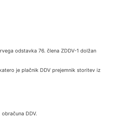
ko prvega odstavka 76. člena ZDDV-1 dolžan
katero je plačnik DDV prejemnik storitev iz
st obračuna DDV.