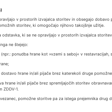
a)
opravljajo v prostorih izvajalca storitev in obsegajo dobavo p
možnih storitev, ki omogočajo njihovo takojšnje užitje.
a odstavka, ki se ne opravljajo v prostorih izvajalca storitev
inga ne štejejo:
e (npr.: ponudba hrane kot »vzemi s seboj« v restavracijah,
rane;
dostavo hrane in/ali pijače brez katerekoli druge pomožne 
va hrane in/ali pijače brez spremljajočih storitev obravnav
om ZDDV-1.
 zavezanec, pomožne storitve pa za istega prejemnika drug