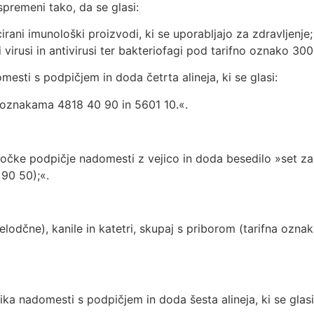
premeni tako, da se glasi:
icirani imunološki proizvodi, ki se uporabljajo za zdravljenj
i virusi in antivirusi ter bakteriofagi pod tarifno oznako 300
omesti s podpičjem in doda četrta alineja, ki se glasi:
a oznakama 4818 40 90 in 5601 10.«.
očke podpičje nadomesti z vejico in doda besedilo »set za 
 90 50);«.
elodčne), kanile in katetri, skupaj s priborom (tarifna oznak
ika nadomesti s podpičjem in doda šesta alineja, ki se glasi