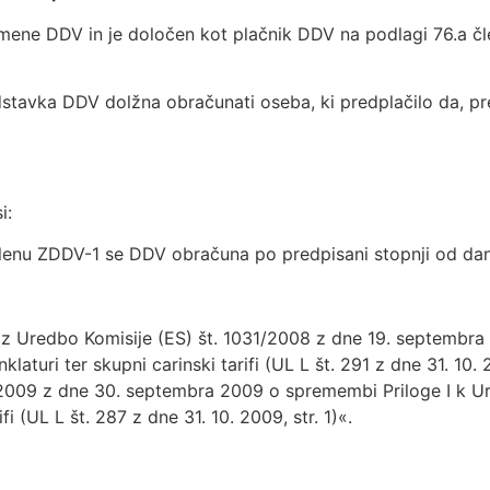
 namene DDV in je določen kot plačnik DDV na podlagi 76.a 
dstavka DDV dolžna obračunati oseba, ki predplačilo da, pr
i:
členu ZDDV-1 se DDV obračuna po predpisani stopnji od dan
 z Uredbo Komisije (ES) št. 1031/2008 z dne 19. septembra
nklaturi ter skupni carinski tarifi (UL L št. 291 z dne 31. 10
009 z dne 30. septembra 2009 o spremembi Priloge I k Ured
fi (UL L št. 287 z dne 31. 10. 2009, str. 1)«.