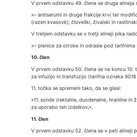
V prvem odstavku 49. člena se druga alineja s
»– antiserumi in druge frakcije krvi ter modif
(razen kvasovk); človeški, živalski in rastlinsk
V tretjem odstavku se v tretji alineji pika nad
»– plenice za otroke in odrasle pod tarifnim
10. člen
V prvem odstavku 50. člena se na koncu 10. t
za infuzijo in transfuzijo (tarifna oznaka 9018
11. točka se spremeni tako, da se glasi:
»11. sonde (rektalne, duodenalne, hranilne in ž
za uporabo teh izdelkov;«.
11. člen
V prvem odstavku 52. člena se v peti alineji p