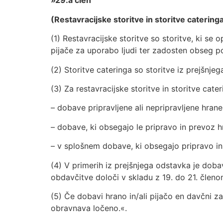
»29.a člen
(Restavracijske storitve in storitve catering
(1) Restavracijske storitve so storitve, ki se 
pijače za uporabo ljudi ter zadosten obseg po
(2) Storitve cateringa so storitve iz prejšnjeg
(3) Za restavracijske storitve in storitve cater
– dobave pripravljene ali nepripravljene hran
– dobave, ki obsegajo le pripravo in prevoz h
– v splošnem dobave, ki obsegajo pripravo in 
(4) V primerih iz prejšnjega odstavka je doba
obdavčitve določi v skladu z 19. do 21. člen
(5) Če dobavi hrano in/ali pijačo en davčni
obravnava ločeno.«.