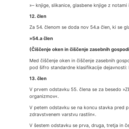
»– knjige, slikanice, glasbene knjige z notami 
12. člen
Za 54. členom se doda nov 54.a člen, ki se gla
»54.a člen
(Čiščenje oken in čiščenje zasebnih gospodi
Med čiščenje oken in čiščenje zasebnih gospod
pod šifro standardne klasifikacije dejavnosti:
13. člen
V prvem odstavku 55. člena se za besedo »Z
organizmov«.
V petem odstavku se na koncu stavka pred pik
zdravstvenem varstvu rastlin«.
V šestem odstavku se prva, druga, tretja in če