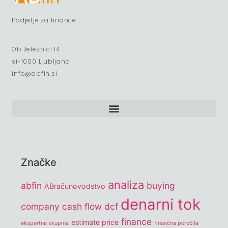
Podjetje za finance
Ob železnici 14
si-1000 Ljubljana
info@abfin.si
Značke
analiza
abfin
buying
ABračunovodstvo
denarni tok
company
cash flow
dcf
finance
estimate price
ekspertna skupina
finančna poročila