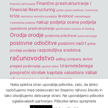
Finančno prestrukturiranje /
finančno načrtovanje
Financial Restructuring
groba ocena vrednosti
investicija
kriza
likvidnost
lastnistvo
lastništvo podjetja
metodologije
nakup podjetja
ocena podjetja
vrednotenja podjetja
operativno prestrukturiranje
optimization sources of funding
Orodja
orodje
poslovna priložnost
poslovne knjige
poslovne odločitve
poslovni načrt
price
razpoložljiva sredstva
prodaja podjetja
računovodstvo
selling company
skrbni
Uravnoteženega
pregled poslovanja
upravni odbor
value
povprečni strošek kapitala
valuations
of company
viri financiranja
Naša spletna stran uporablja piškotke, zato, da lahko
vrednostenje podjetij
vrednost podjetja
razločujemo med obiskovalci ter štejemo njihovo število in
Vrednotenje podjetij
wacc
tako izboljšujemo delovanje strani. Ne uporabljamo piškotke
oglaševalskih partnerjev. Piškotke lahko sprejmete