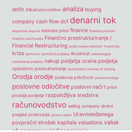
analiza
abfin
buying
ABračunovodstvo
denarni tok
company
cash flow
dcf
finance
estimate price
ekspertna skupina
finančna poročila
Finančno prestrukturiranje /
finančno načrtovanje
Financial Restructuring
groba ocena vrednosti
investicija
kriza
likvidnost
lastnistvo
lastništvo podjetja
metodologije
nakup podjetja
ocena podjetja
vrednotenja podjetja
operativno prestrukturiranje
optimization sources of funding
Orodja
orodje
poslovna priložnost
poslovne knjige
poslovne odločitve
poslovni načrt
price
razpoložljiva sredstva
prodaja podjetja
računovodstvo
selling company
skrbni
Uravnoteženega
pregled poslovanja
upravni odbor
value
povprečni strošek kapitala
valuations
of company
viri financiranja