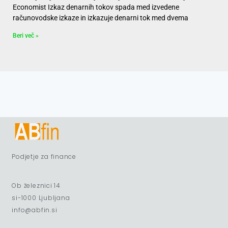
Economist Izkaz denarnih tokov spada med izvedene
računovodske izkaze in izkazuje denarni tok med dvema
Beri več »
Podjetje za finance
Ob železnici 14
si-1000 Ljubljana
info@abfin.si