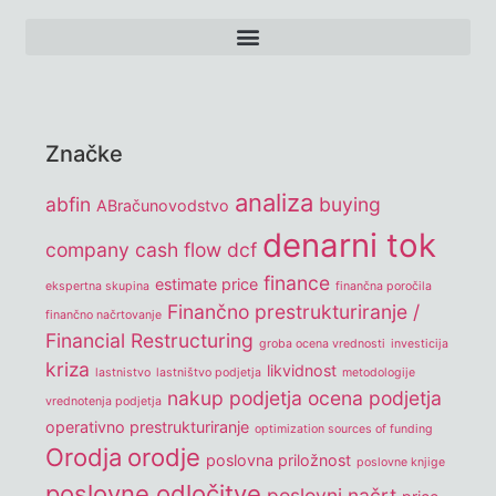
Značke
analiza
abfin
buying
ABračunovodstvo
denarni tok
company
cash flow
dcf
finance
estimate price
ekspertna skupina
finančna poročila
Finančno prestrukturiranje /
finančno načrtovanje
Financial Restructuring
groba ocena vrednosti
investicija
kriza
likvidnost
lastnistvo
lastništvo podjetja
metodologije
nakup podjetja
ocena podjetja
vrednotenja podjetja
operativno prestrukturiranje
optimization sources of funding
Orodja
orodje
poslovna priložnost
poslovne knjige
poslovne odločitve
poslovni načrt