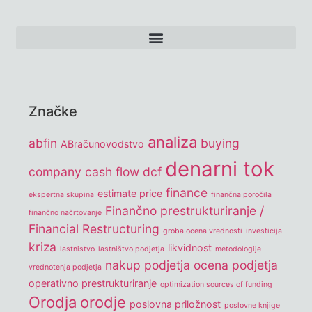
Značke
analiza
abfin
buying
ABračunovodstvo
denarni tok
company
cash flow
dcf
finance
estimate price
ekspertna skupina
finančna poročila
Finančno prestrukturiranje /
finančno načrtovanje
Financial Restructuring
groba ocena vrednosti
investicija
kriza
likvidnost
lastnistvo
lastništvo podjetja
metodologije
nakup podjetja
ocena podjetja
vrednotenja podjetja
operativno prestrukturiranje
optimization sources of funding
Orodja
orodje
poslovna priložnost
poslovne knjige