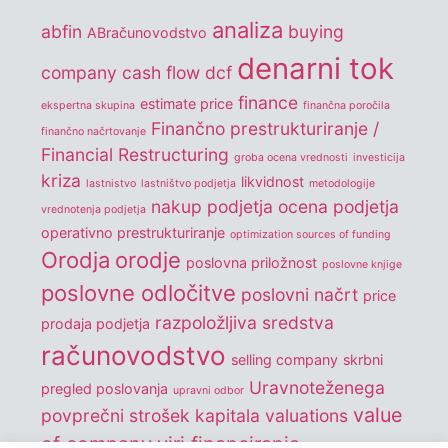
analiza
abfin
buying
ABračunovodstvo
denarni tok
company
cash flow
dcf
finance
estimate price
ekspertna skupina
finančna poročila
Finančno prestrukturiranje /
finančno načrtovanje
Financial Restructuring
groba ocena vrednosti
investicija
kriza
likvidnost
lastnistvo
lastništvo podjetja
metodologije
nakup podjetja
ocena podjetja
vrednotenja podjetja
operativno prestrukturiranje
optimization sources of funding
Orodja
orodje
poslovna priložnost
poslovne knjige
poslovne odločitve
poslovni načrt
price
razpoložljiva sredstva
prodaja podjetja
računovodstvo
selling company
skrbni
Uravnoteženega
pregled poslovanja
upravni odbor
value
povprečni strošek kapitala
valuations
of company
viri financiranja