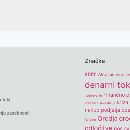
Značke
abfin
ABračunovodst
denarni to
Finančno pr
načrtovanje
ontakt
kriza
vrednosti
investicija
nakup podjetja
oce
nju zasebnosti
Orodja
oro
funding
odločitve
poslov