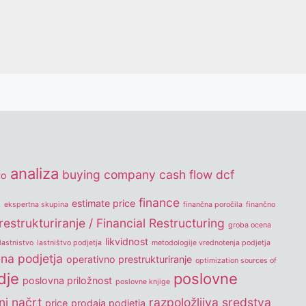
analiza
buying company
cash flow
dcf
vo
k
finance
estimate price
ekspertna skupina
finančna poročila
finančno
estrukturiranje / Financial Restructuring
groba ocena
likvidnost
lastnistvo
lastništvo podjetja
metodologije vrednotenja podjetja
na podjetja
operativno prestrukturiranje
optimization sources of
dje
poslovne
poslovna priložnost
poslovne knjige
ni načrt
razpoložljiva sredstva
price
prodaja podjetja