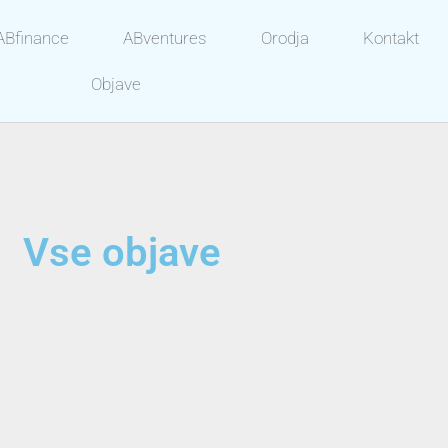
ABfinance
ABventures
Orodja
Kontakt
Objave
Vse objave