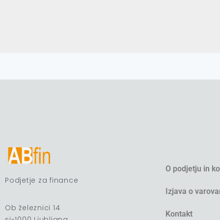
O podjetju in k
Podjetje za finance
Izjava o varova
Ob železnici 14
Kontakt
si-1000 Ljubljana