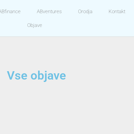
ABfinance
ABventures
Orodja
Kontakt
Objave
Vse objave