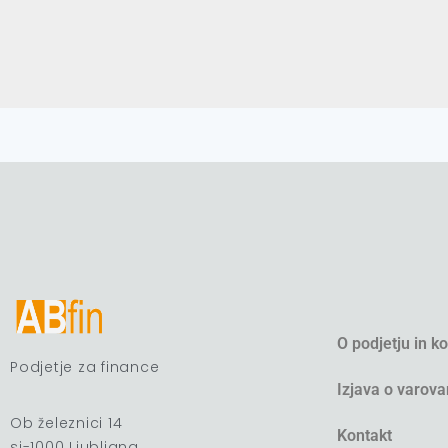
O podjetju in k
Podjetje za finance
Izjava o varova
Ob železnici 14
Kontakt
si-1000 Ljubljana