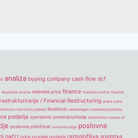
analiza
buying company
cash flow
dcf
vo
k
finance
estimate price
ekspertna skupina
finančna poročila
finančno
estrukturiranje / Financial Restructuring
groba ocena
likvidnost
lastnistvo
lastništvo podjetja
metodologije vrednotenja podjetja
na podjetja
operativno prestrukturiranje
optimization sources of
dje
poslovne
poslovna priložnost
poslovne knjige
ni načrt
razpoložljiva sredstva
price
prodaja podjetja