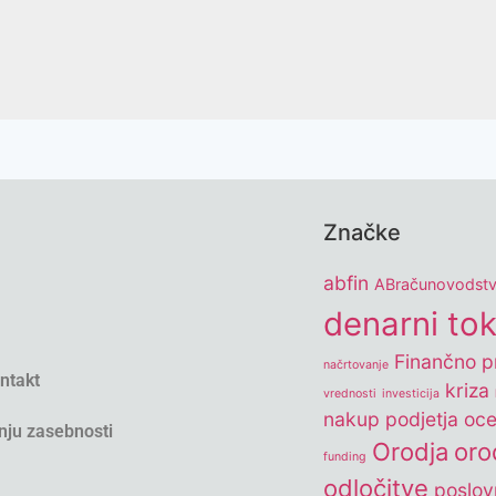
Značke
abfin
ABračunovodst
denarni to
Finančno pr
načrtovanje
ontakt
kriza
vrednosti
investicija
nakup podjetja
oce
nju zasebnosti
Orodja
oro
funding
odločitve
poslov