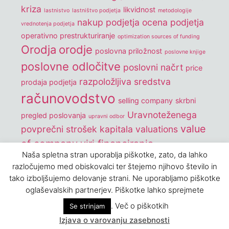
kriza
likvidnost
lastnistvo
lastništvo podjetja
metodologije
nakup podjetja
ocena podjetja
vrednotenja podjetja
operativno prestrukturiranje
optimization sources of funding
Orodja
orodje
poslovna priložnost
poslovne knjige
poslovne odločitve
poslovni načrt
price
razpoložljiva sredstva
prodaja podjetja
računovodstvo
selling company
skrbni
Uravnoteženega
pregled poslovanja
upravni odbor
value
povprečni strošek kapitala
valuations
of company
viri financiranja
Naša spletna stran uporablja piškotke, zato, da lahko
vrednostenje podjetij
vrednost podjetja
razločujemo med obiskovalci ter štejemo njihovo število in
Vrednotenje podjetij
wacc
tako izboljšujemo delovanje strani. Ne uporabljamo piškotke
oglaševalskih partnerjev. Piškotke lahko sprejmete
. Več o piškotkih
Se strinjam
Izjava o varovanju zasebnosti
Statcounter code invalid. Insert a fresh copy.