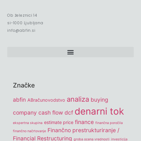
Ob železnici 14
si-1000 Ljubljana
info@abfin.si
Značke
analiza
abfin
buying
ABračunovodstvo
denarni tok
company
cash flow
dcf
finance
estimate price
ekspertna skupina
finančna poročila
Finančno prestrukturiranje /
finančno načrtovanje
Financial Restructuring
groba ocena vrednosti
investicija