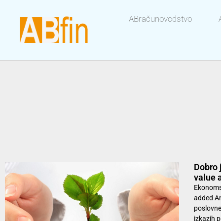
ABračunovodstvo
Dobro 
value 
Ekonoms
added An
poslovne
izkazih p