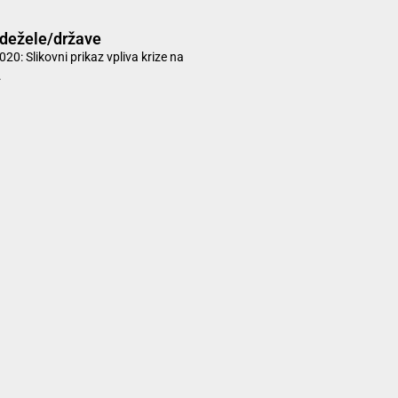
a dežele/države
0: Slikovni prikaz vpliva krize na
.