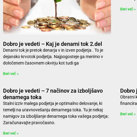
Beri več »
Dobro je vedeti – Kaj je denarni tok 2.del
Denarni tok je pretok denarja v in izven podjetja . To je
dejansko krvotok podjetja. Najpogosteje ga merimo v
določenem časovnem okvirju kot tudi ga
Beri več »
Dobro je vedeti – 7 načinov za izboljšavo
Dobro j
denarnega toka
Obratni k
Stalni izziv malega podjetja je optimalno delovanje, ki
financir
temelji na uravnovešanju denarnega toka. Tu je nekaj
Beri več »
namigov za izboljšanje denarnega toka vašega podjetja:
Zaračunavajte pravočasno.
Beri več »