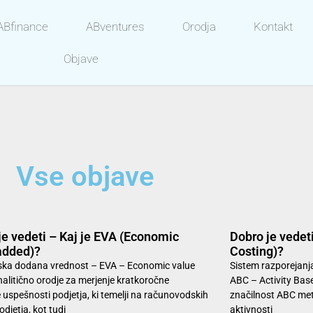
ABfinance
ABventures
Orodja
Kontakt
Objave
Vse objave
je vedeti – Kaj je EVA (Economic
Dobro je vedeti
added)?
Costing)?
ka dodana vrednost – EVA – Economic value
Sistem razporejanja
alitično orodje za merjenje kratkoročne
ABC – Activity Ba
 uspešnosti podjetja, ki temelji na računovodskih
značilnost ABC met
odjetja, kot tudi
aktivnosti