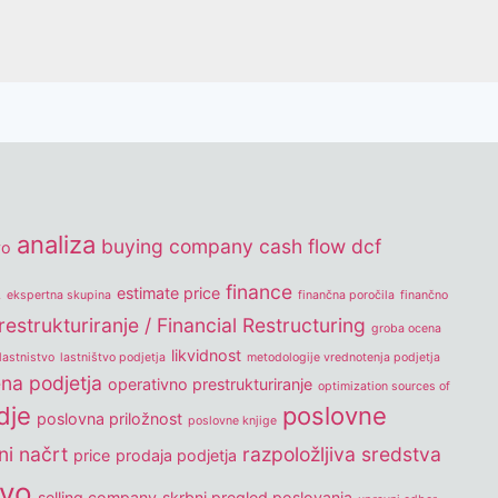
analiza
buying company
cash flow
dcf
vo
k
finance
estimate price
ekspertna skupina
finančna poročila
finančno
estrukturiranje / Financial Restructuring
groba ocena
likvidnost
lastnistvo
lastništvo podjetja
metodologije vrednotenja podjetja
na podjetja
operativno prestrukturiranje
optimization sources of
dje
poslovne
poslovna priložnost
poslovne knjige
ni načrt
razpoložljiva sredstva
price
prodaja podjetja
tvo
selling company
skrbni pregled poslovanja