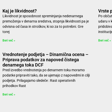
Kaj je likvidnost?
Vrste p
Likvidnost je sposobnost spreminjanja nedenarnega
Po občut
premoženja v denarna sredstva, stopnja likvidnosti pa je
udaru v k
odvisna od časa in stroškov, ki so za to potrebni. Gre
pridobiva
torej
instituci
Beri več »
Beri več »
Vrednotenje podjetja – Dinamična ocena –
Priprava podatkov za napoved čistega
denarnega toka DCF
Pred izvedbo vrednotenja po denarnem toku moramo
podatke pripraviti tako, da se ujemajo z napovedmi in cilji
podjetja. Prilagajamo sledeče : Rast operativnih
prihodkov Rast
Beri več »