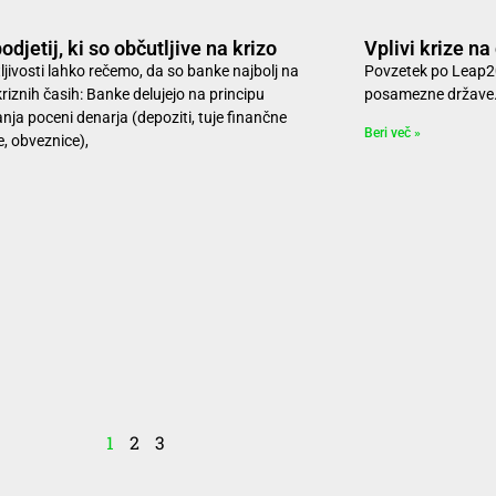
odjetij, ki so občutljive na krizo
Vplivi krize n
ljivosti lahko rečemo, da so banke najbolj na
Povzetek po Leap202
riznih časih: Banke delujejo na principu
posamezne države
nja poceni denarja (depoziti, tuje finančne
Beri več »
je, obveznice),
1
2
3