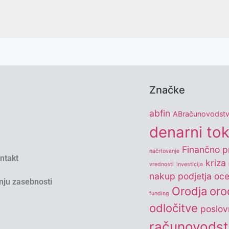
Značke
abfin
ABračunovodst
denarni to
Finančno pr
načrtovanje
ontakt
kriza
vrednosti
investicija
nakup podjetja
oce
nju zasebnosti
Orodja
oro
funding
odločitve
poslov
računovods