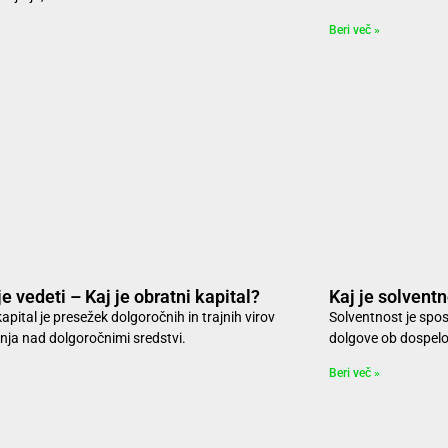
Beri več »
e vedeti – Kaj je obratni kapital?
Kaj je solvent
apital je presežek dolgoročnih in trajnih virov
Solventnost je spo
anja nad dolgoročnimi sredstvi.
dolgove ob dospelo
Beri več »