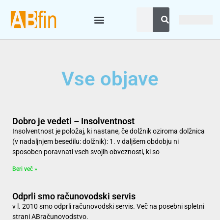
Vse objave
Dobro je vedeti – Insolventnost
Insolventnost je položaj, ki nastane, če dolžnik oziroma dolžnica
(v nadaljnjem besedilu: dolžnik): 1. v daljšem obdobju ni
sposoben poravnati vseh svojih obveznosti, ki so
Beri več »
Odprli smo računovodski servis
v l. 2010 smo odprli računovodski servis. Več na posebni spletni
strani ABračunovodstvo.