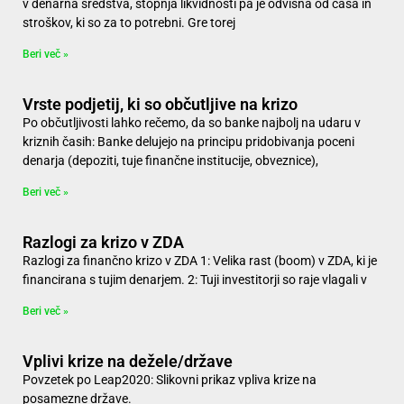
v denarna sredstva, stopnja likvidnosti pa je odvisna od časa in
stroškov, ki so za to potrebni. Gre torej
Beri več »
Vrste podjetij, ki so občutljive na krizo
Po občutljivosti lahko rečemo, da so banke najbolj na udaru v
kriznih časih: Banke delujejo na principu pridobivanja poceni
denarja (depoziti, tuje finančne institucije, obveznice),
Beri več »
Razlogi za krizo v ZDA
Razlogi za finančno krizo v ZDA 1: Velika rast (boom) v ZDA, ki je
financirana s tujim denarjem. 2: Tuji investitorji so raje vlagali v
Beri več »
Vplivi krize na dežele/države
Povzetek po Leap2020: Slikovni prikaz vpliva krize na
posamezne države.