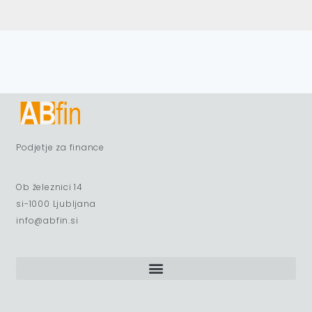
Podjetje za finance
Ob železnici 14
si-1000 Ljubljana
info@abfin.si