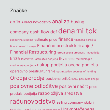
Značke
analiza
abfin
buying
ABračunovodstvo
denarni tok
company
cash flow
dcf
finance
estimate price
ekspertna skupina
finančna poročila
Finančno prestrukturiranje /
finančno načrtovanje
Financial Restructuring
groba ocena vrednosti
investicija
kriza
likvidnost
lastnistvo
lastništvo podjetja
metodologije
nakup podjetja
ocena podjetja
vrednotenja podjetja
operativno prestrukturiranje
optimization sources of funding
Orodja
orodje
poslovna priložnost
poslovne knjige
poslovne odločitve
poslovni načrt
price
razpoložljiva sredstva
prodaja podjetja
računovodstvo
selling company
skrbni
Uravnoteženega
pregled poslovanja
upravni odbor