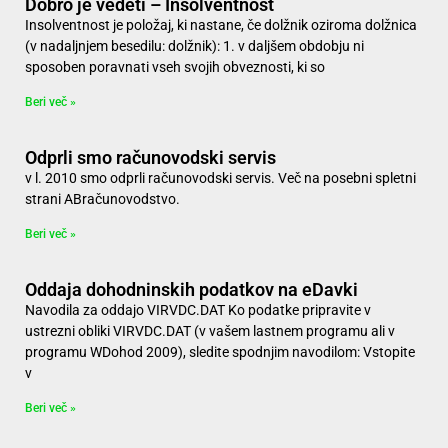
Dobro je vedeti – Insolventnost
Insolventnost je položaj, ki nastane, če dolžnik oziroma dolžnica
(v nadaljnjem besedilu: dolžnik): 1. v daljšem obdobju ni
sposoben poravnati vseh svojih obveznosti, ki so
Beri več »
Odprli smo računovodski servis
v l. 2010 smo odprli računovodski servis. Več na posebni spletni
strani ABračunovodstvo.
Beri več »
Oddaja dohodninskih podatkov na eDavki
Navodila za oddajo VIRVDC.DAT Ko podatke pripravite v
ustrezni obliki VIRVDC.DAT (v vašem lastnem programu ali v
programu WDohod 2009), sledite spodnjim navodilom: Vstopite
v
Beri več »