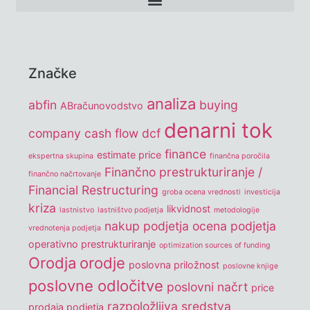
Značke
analiza
abfin
buying
ABračunovodstvo
denarni tok
company
cash flow
dcf
finance
estimate price
ekspertna skupina
finančna poročila
Finančno prestrukturiranje /
finančno načrtovanje
Financial Restructuring
groba ocena vrednosti
investicija
kriza
likvidnost
lastnistvo
lastništvo podjetja
metodologije
nakup podjetja
ocena podjetja
vrednotenja podjetja
operativno prestrukturiranje
optimization sources of funding
Orodja
orodje
poslovna priložnost
poslovne knjige
poslovne odločitve
poslovni načrt
price
razpoložljiva sredstva
prodaja podjetja